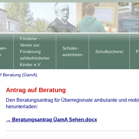
Förderer -
Verein zur
ien-
Schüler-
Förderung
Schulbücherei
P
e
wohnheim
sehbehinderter
Kinder e.V.
uf Beratung (ÜamA)
Antrag auf Beratung
Den Beratungsantrag für Überregionale ambulante und mobi
herunterladen:
→ Beratungsantrag ÜamA Sehen.docx