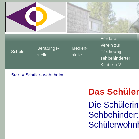
Förderer -
Verein zur
Beratungs-
Medien-
Schule
Förderung
stelle
stelle
sehbehinderter
Kinder e.V.
Start
»
Schüler- wohnheim
Das Schüle
Die Schüleri
Sehbehindert
Schülerwohnh