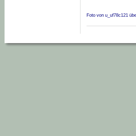
Foto von u_uf78c121 übe