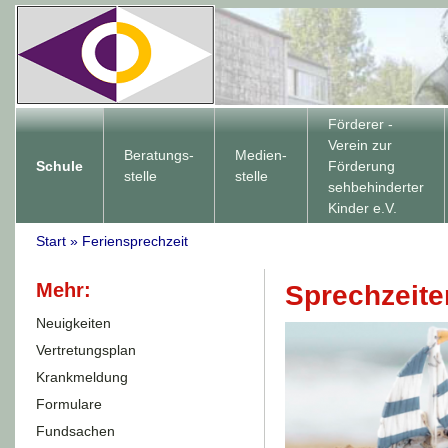
Förderer -
Verein zur
Beratungs-
Medien-
Schule
Förderung
stelle
stelle
sehbehinderter
Kinder e.V.
Start
»
Feriensprechzeit
Mehr:
Sprechzeit
Neuigkeiten
Vertretungsplan
Krankmeldung
Formulare
Fundsachen