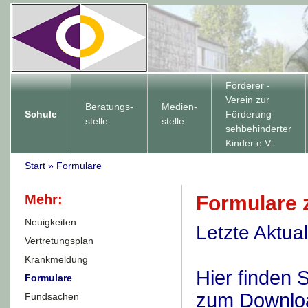
Förderer -
Verein zur
Beratungs-
Medien-
Schule
Förderung
stelle
stelle
sehbehinderter
Kinder e.V.
Start
»
Formulare
Mehr:
Formulare 
Neuigkeiten
Letzte Aktua
Vertretungsplan
Krankmeldung
Hier finden 
Formulare
zum Downlo
Fundsachen